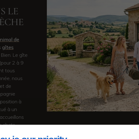
S LE
DÈCHE
nimal de
s
gîtes
Bien. Le gîte
(pour 2 à 9
nt tous
année, nous
 et de
mpagnie
position à
itué à un
accueillons
s chats.