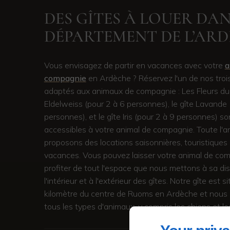
DES GÎTES À LOUER DAN
DÉPARTEMENT DE L’AR
Vous envisagez de partir en vacances avec votre
a
compagnie
en Ardèche ? Réservez l'un de nos troi
adaptés aux animaux de compagnie : Les Fleurs du 
Eldelweiss (pour 2 à 6 personnes), le gîte Lavande 
personnes), et le gîte Iris (pour 2 à 9 personnes) so
accessibles à votre animal de compagnie. Toute l'
proposons des locations saisonnières, touristiques
vacances. Vous pouvez laisser votre animal de co
profiter de tout l'espace que nous mettons à sa dis
l'intérieur et à l'extérieur des gîtes. Notre gîte est s
kilomètre du centre de Ruoms en Ardèche et nous 
tous les types d'animaux, y compris les chiens et le