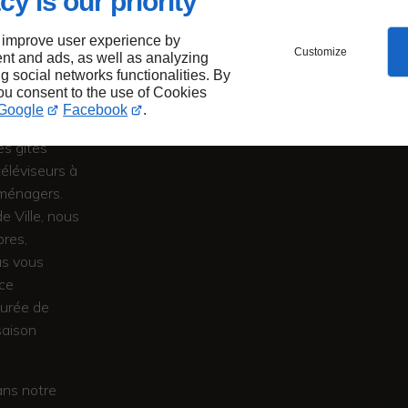
cy is our priority
T
 improve user experience by
Customize
nt and ads, as well as analyzing
DÈCHE
ng social networks functionalities. By
you consent to the use of Cookies
Google
Facebook
.
és près de
es gîtes
téléviseurs à
 ménagers.
e Ville, nous
pres,
us vous
ice
durée de
saison
ans notre