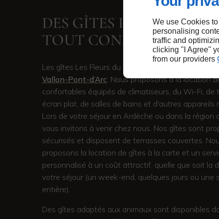
Your priva
DES GÎTES PRATIQUES E
We use Cookies to
personalising conte
TOUT CONFORT EN AR
traffic and optimizi
clicking "I Agree" 
from our providers
Les gîtes Les Fleurs du Bien de l'Ardèche sont situ
Vallon-Pont-d’Arc
. Nous proposons à la location d
confortables équipés de climatiseurs, du Wi-Fi, de 
écran plat, de salles de bains et d'autres appareils
Lors de votre séjour en Ardèche ou dans la région d
vous invitons à venir chez nous. Nos gîtes sont pro
sécurisés et disposent de terrasses couvertes. No
proposons la location de gîtes à la carte et un serv
personnalisé à un coût attractif, quelle que soit la 
votre séjour (un week-end, quelques jours ou une 
entière).
Des gîtes adaptés aux animaux sont disponibles d